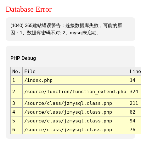
Database Error
(1040) 365建站错误警告：连接数据库失败，可能的原
因：1、数据库密码不对; 2、mysql未启动。
PHP Debug
No.
File
Line
1
/index.php
14
2
/source/function/function_extend.php
324
3
/source/class/jzmysql.class.php
211
4
/source/class/jzmysql.class.php
62
5
/source/class/jzmysql.class.php
94
6
/source/class/jzmysql.class.php
76