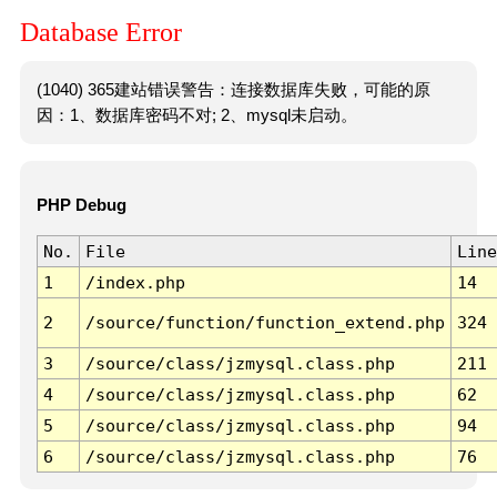
Database Error
(1040) 365建站错误警告：连接数据库失败，可能的原
因：1、数据库密码不对; 2、mysql未启动。
PHP Debug
No.
File
Line
1
/index.php
14
2
/source/function/function_extend.php
324
3
/source/class/jzmysql.class.php
211
4
/source/class/jzmysql.class.php
62
5
/source/class/jzmysql.class.php
94
6
/source/class/jzmysql.class.php
76