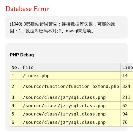
Database Error
(1040) 365建站错误警告：连接数据库失败，可能的原
因：1、数据库密码不对; 2、mysql未启动。
PHP Debug
No.
File
Line
1
/index.php
14
2
/source/function/function_extend.php
324
3
/source/class/jzmysql.class.php
211
4
/source/class/jzmysql.class.php
62
5
/source/class/jzmysql.class.php
94
6
/source/class/jzmysql.class.php
76