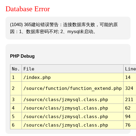
Database Error
(1040) 365建站错误警告：连接数据库失败，可能的原
因：1、数据库密码不对; 2、mysql未启动。
PHP Debug
No.
File
Line
1
/index.php
14
2
/source/function/function_extend.php
324
3
/source/class/jzmysql.class.php
211
4
/source/class/jzmysql.class.php
62
5
/source/class/jzmysql.class.php
94
6
/source/class/jzmysql.class.php
76