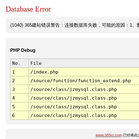
Database Error
(1040) 365建站错误警告：连接数据库失败，可能的原因：1、数
PHP Debug
No.
File
1
/index.php
2
/source/function/function_extend.php
3
/source/class/jzmysql.class.php
4
/source/class/jzmysql.class.php
5
/source/class/jzmysql.class.php
6
/source/class/jzmysql.class.php
www.365jz.com
已经将此