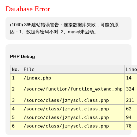
Database Error
(1040) 365建站错误警告：连接数据库失败，可能的原
因：1、数据库密码不对; 2、mysql未启动。
PHP Debug
No.
File
Line
1
/index.php
14
2
/source/function/function_extend.php
324
3
/source/class/jzmysql.class.php
211
4
/source/class/jzmysql.class.php
62
5
/source/class/jzmysql.class.php
94
6
/source/class/jzmysql.class.php
76