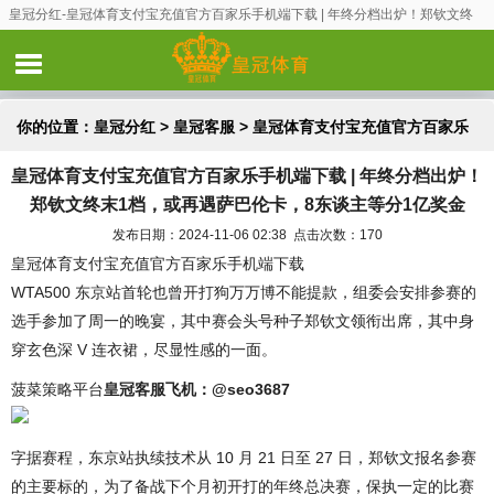
皇冠分红-皇冠体育支付宝充值官方百家乐手机端下载 | 年终分档出炉！郑钦文终
末1档，或再遇萨巴伦卡，8东谈主等分1亿奖金
你的位置：
皇冠分红
>
皇冠客服
> 皇冠体育支付宝充值官方百家乐
皇冠体育支付宝充值官方百家乐手机端下载 | 年终分档出炉！
手机端下载 | 年终分档出炉！郑钦文终末1档，或再遇萨巴伦卡，8
郑钦文终末1档，或再遇萨巴伦卡，8东谈主等分1亿奖金
东谈主等分1亿奖金
发布日期：2024-11-06 02:38 点击次数：170
皇冠体育支付宝充值官方百家乐手机端下载
WTA500 东京站首轮也曾开打狗万万博不能提款，组委会安排参赛的
选手参加了周一的晚宴，其中赛会头号种子郑钦文领衔出席，其中身
穿玄色深 V 连衣裙，尽显性感的一面。
菠菜策略平台
皇冠客服飞机：@seo3687
字据赛程，东京站执续技术从 10 月 21 日至 27 日，郑钦文报名参赛
的主要标的，为了备战下个月初开打的年终总决赛，保执一定的比赛