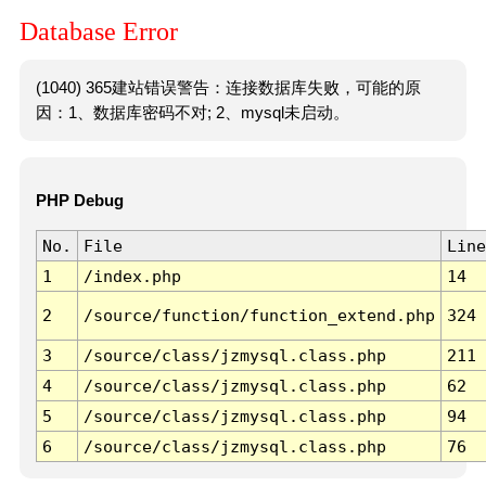
Database Error
(1040) 365建站错误警告：连接数据库失败，可能的原
因：1、数据库密码不对; 2、mysql未启动。
PHP Debug
No.
File
Line
1
/index.php
14
2
/source/function/function_extend.php
324
3
/source/class/jzmysql.class.php
211
4
/source/class/jzmysql.class.php
62
5
/source/class/jzmysql.class.php
94
6
/source/class/jzmysql.class.php
76