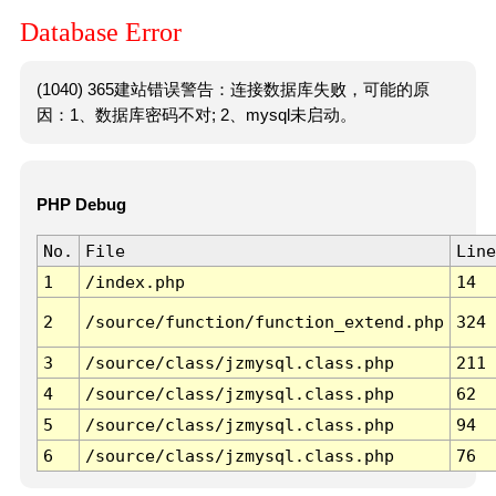
Database Error
(1040) 365建站错误警告：连接数据库失败，可能的原
因：1、数据库密码不对; 2、mysql未启动。
PHP Debug
No.
File
Line
1
/index.php
14
2
/source/function/function_extend.php
324
3
/source/class/jzmysql.class.php
211
4
/source/class/jzmysql.class.php
62
5
/source/class/jzmysql.class.php
94
6
/source/class/jzmysql.class.php
76