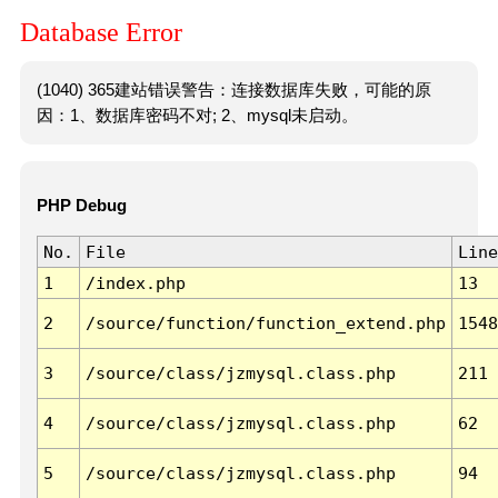
Database Error
(1040) 365建站错误警告：连接数据库失败，可能的原
因：1、数据库密码不对; 2、mysql未启动。
PHP Debug
No.
File
Line
1
/index.php
13
2
/source/function/function_extend.php
1548
3
/source/class/jzmysql.class.php
211
4
/source/class/jzmysql.class.php
62
5
/source/class/jzmysql.class.php
94