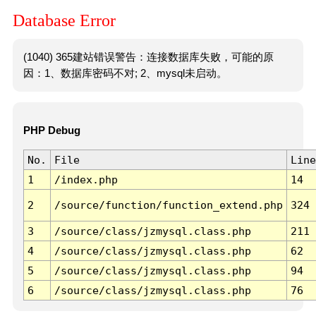
Database Error
(1040) 365建站错误警告：连接数据库失败，可能的原
因：1、数据库密码不对; 2、mysql未启动。
PHP Debug
No.
File
Line
1
/index.php
14
2
/source/function/function_extend.php
324
3
/source/class/jzmysql.class.php
211
4
/source/class/jzmysql.class.php
62
5
/source/class/jzmysql.class.php
94
6
/source/class/jzmysql.class.php
76