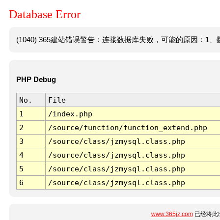
Database Error
(1040) 365建站错误警告：连接数据库失败，可能的原因：1、数
PHP Debug
No.
File
1
/index.php
2
/source/function/function_extend.php
3
/source/class/jzmysql.class.php
4
/source/class/jzmysql.class.php
5
/source/class/jzmysql.class.php
6
/source/class/jzmysql.class.php
www.365jz.com
已经将此