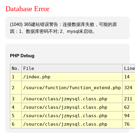
Database Error
(1040) 365建站错误警告：连接数据库失败，可能的原
因：1、数据库密码不对; 2、mysql未启动。
PHP Debug
No.
File
Line
1
/index.php
14
2
/source/function/function_extend.php
324
3
/source/class/jzmysql.class.php
211
4
/source/class/jzmysql.class.php
62
5
/source/class/jzmysql.class.php
94
6
/source/class/jzmysql.class.php
76