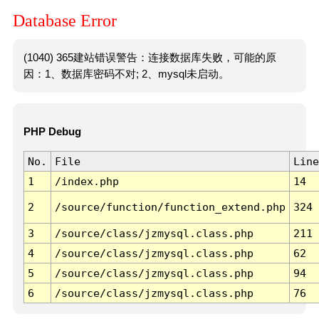
Database Error
(1040) 365建站错误警告：连接数据库失败，可能的原
因：1、数据库密码不对; 2、mysql未启动。
PHP Debug
No.
File
Line
1
/index.php
14
2
/source/function/function_extend.php
324
3
/source/class/jzmysql.class.php
211
4
/source/class/jzmysql.class.php
62
5
/source/class/jzmysql.class.php
94
6
/source/class/jzmysql.class.php
76