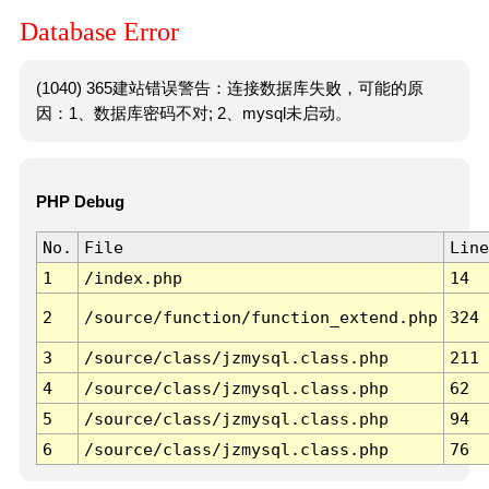
Database Error
(1040) 365建站错误警告：连接数据库失败，可能的原
因：1、数据库密码不对; 2、mysql未启动。
PHP Debug
No.
File
Line
1
/index.php
14
2
/source/function/function_extend.php
324
3
/source/class/jzmysql.class.php
211
4
/source/class/jzmysql.class.php
62
5
/source/class/jzmysql.class.php
94
6
/source/class/jzmysql.class.php
76