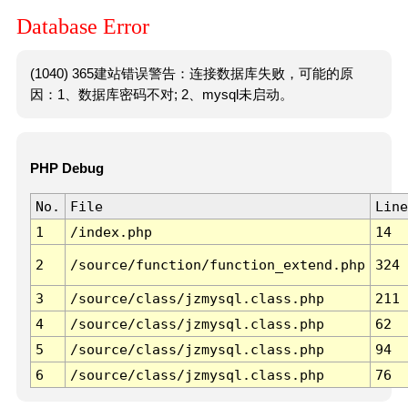
Database Error
(1040) 365建站错误警告：连接数据库失败，可能的原
因：1、数据库密码不对; 2、mysql未启动。
PHP Debug
No.
File
Line
1
/index.php
14
2
/source/function/function_extend.php
324
3
/source/class/jzmysql.class.php
211
4
/source/class/jzmysql.class.php
62
5
/source/class/jzmysql.class.php
94
6
/source/class/jzmysql.class.php
76