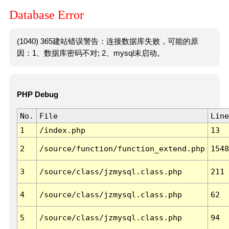
Database Error
(1040) 365建站错误警告：连接数据库失败，可能的原
因：1、数据库密码不对; 2、mysql未启动。
PHP Debug
No.
File
Line
1
/index.php
13
2
/source/function/function_extend.php
1548
3
/source/class/jzmysql.class.php
211
4
/source/class/jzmysql.class.php
62
5
/source/class/jzmysql.class.php
94